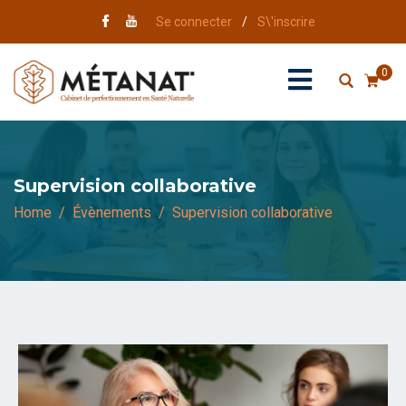
Se connecter
/
S\'inscrire
0
Supervision collaborative
Home
Évènements
Supervision collaborative