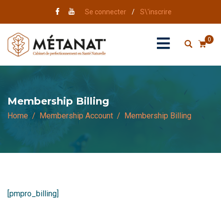
Se connecter
/
S\'inscrire
0
Membership Billing
Home
Membership Account
Membership Billing
[pmpro_billing]