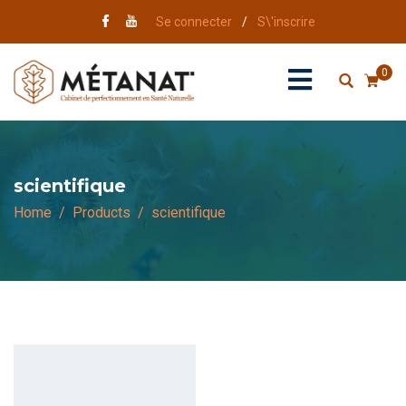
Se connecter
/
S\'inscrire
0
scientifique
Home
Products
scientifique