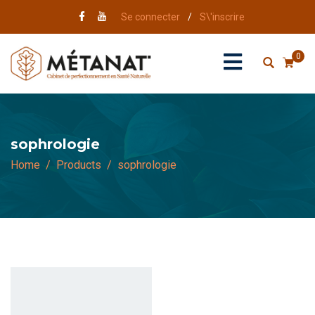
Se connecter
/
S\'inscrire
0
sophrologie
Home
Products
sophrologie