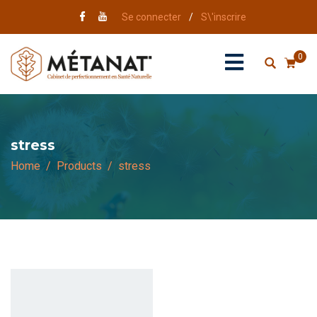
Se connecter
/
S\'inscrire
0
stress
Home
Products
stress