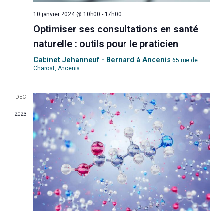
o
10 janvier 2024 @ 10h00
-
17h00
n
Optimiser ses consultations en santé
naturelle : outils pour le praticien
d
Cabinet Jehanneuf - Bernard à Ancenis
65 rue de
e
Charost, Ancenis
v
DÉC
16
u
2023
e
s
É
v