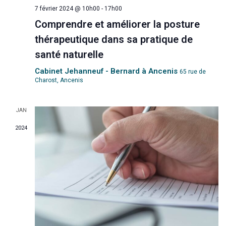
e
n
7 février 2024 @ 10h00
-
17h00
e
v
e
Comprendre et améliorer la posture
d
u
t
thérapeutique dans sa pratique de
a
e
santé naturelle
n
t
s
Cabinet Jehanneuf - Bernard à Ancenis
65 rue de
e
a
Charost, Ancenis
É
.
v
v
JAN
10
è
i
2024
n
g
e
a
m
e
t
n
i
t