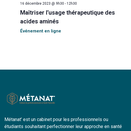
è
16 décembre 2023 @ 9h30
-
12h30
n
Maîtriser l’usage thérapeutique des
acides aminés
e
Événement en ligne
m
e
n
t
s
Métanat’ est un cabinet pour les professionnels ou
étudiants souhaitant perfectionner leur approche en santé