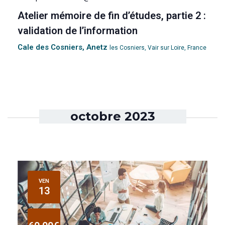
n
s
e
Atelier mémoire de fin d’études, partie 2 :
a
É
.
validation de l’information
v
v
Cale des Cosniers, Anetz
les Cosniers, Vair sur Loire, France
è
i
n
g
e
a
m
octobre 2023
e
t
n
i
t
o
VEN
13
n
d