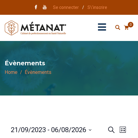
Se connecter
/
S\'inscrire
0
Évènements
Home
Évènements
R
N
21/09/2023
 - 
06/08/2026
R
L
E