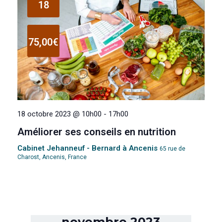
m
18
e
75,00€
n
t
s
18 octobre 2023 @ 10h00
-
17h00
Améliorer ses conseils en nutrition
Cabinet Jehanneuf - Bernard à Ancenis
65 rue de
Charost, Ancenis, France
novembre 2023