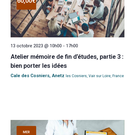
60,00€
e
v
u
e
13 octobre 2023 @ 10h00
-
17h00
Atelier mémoire de fin d’études, partie 3 :
s
bien porter les idées
É
Cale des Cosniers, Anetz
les Cosniers, Vair sur Loire, France
v
è
n
e
MER