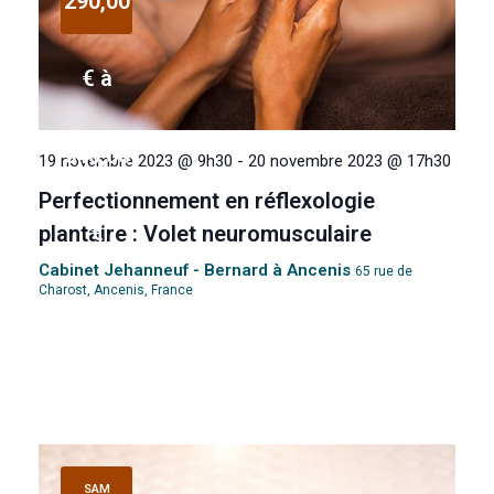
290,00
€ à
340,00
19 novembre 2023 @ 9h30
-
20 novembre 2023 @ 17h30
Perfectionnement en réflexologie
€
plantaire : Volet neuromusculaire
Cabinet Jehanneuf - Bernard à Ancenis
65 rue de
Charost, Ancenis, France
SAM