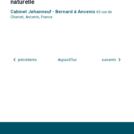
naturelle
Cabinet Jehanneuf - Bernard à Ancenis
65 rue de
Charost, Ancenis, France
Évènements
Évènements
précédents
Aujourd'hui
suivants
S’abonner Au Calendrier