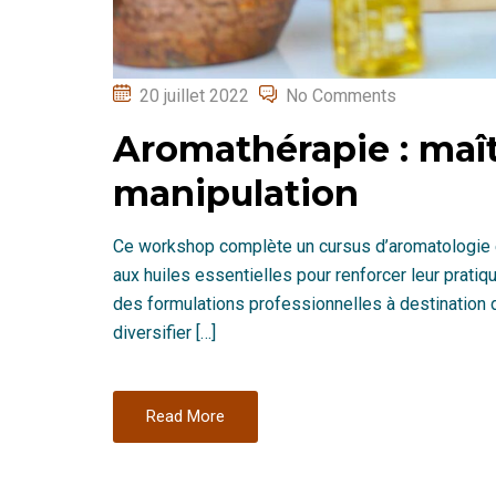
Posted
20 juillet 2022
No Comments
on
Aromathérapie : maîtr
manipulation
Ce workshop complète un cursus d’aromatologie e
aux huiles essentielles pour renforcer leur pratiq
des formulations professionnelles à destination d
diversifier […]
Read More