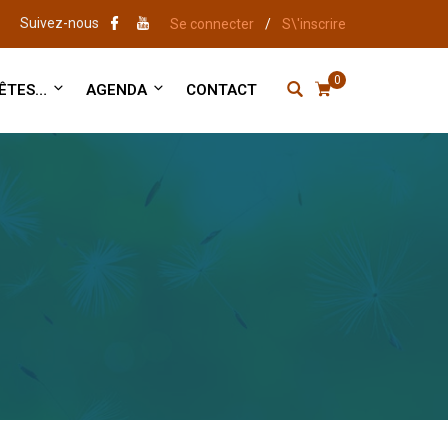
Suivez-nous
Se connecter
/
S\'inscrire
0
 ÊTES…
AGENDA
CONTACT