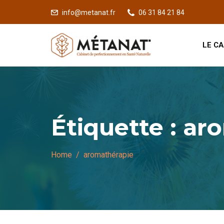
info@metanat.fr
06 31 84 21 84
LE CA
Étiquette :
aro
Home
aromathérapie