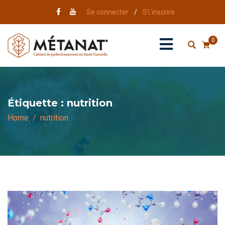
Se connecter
/
S\'inscrire
0
Étiquette :
nutrition
Home
nutrition