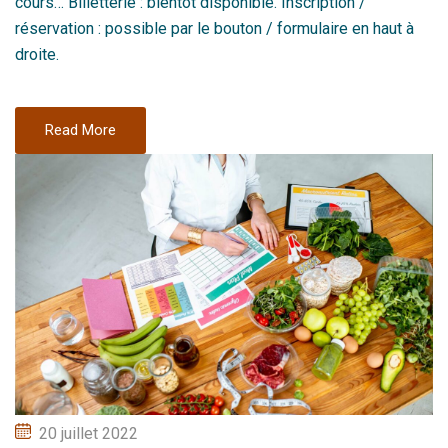
cours… Billetterie : bientôt disponible. Inscription /
réservation : possible par le bouton / formulaire en haut à
droite.
Read More
Posted
20 juillet 2022